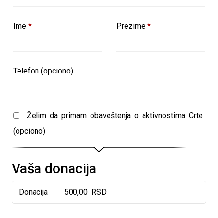
Ime
*
Prezime
*
Telefon
(opciono)
Želim da primam obaveštenja o aktivnostima Crte
(opciono)
Vaša donacija
Donacija
500,00
RSD