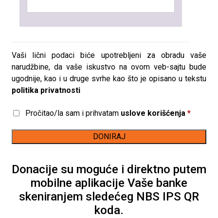
Vaši lični podaci biće upotrebljeni za obradu vaše
narudžbine, da vaše iskustvo na ovom veb-sajtu bude
ugodnije, kao i u druge svrhe kao što je opisano u tekstu
politika privatnosti
Pročitao/la sam i prihvatam
uslove korišćenja
*
DONIRAJ
Donacije su moguće i direktno putem
mobilne aplikacije Vaše banke
skeniranjem sledećeg NBS IPS QR
koda.