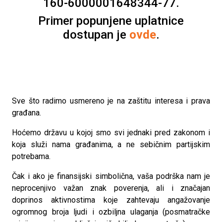
160-6000001648344-77.
Primer popunjene uplatnice
dostupan je
ovde
.
Sve što radimo usmereno je na zaštitu interesa i prava
građana.
Hoćemo državu u kojoj smo svi jednaki pred zakonom i
koja služi nama građanima, a ne sebičnim partijskim
potrebama.
Čak i ako je finansijski simbolična, vaša podrška nam je
neprocenjivo važan znak poverenja, ali i značajan
doprinos aktivnostima koje zahtevaju angažovanje
ogromnog broja ljudi i ozbiljna ulaganja (posmatračke